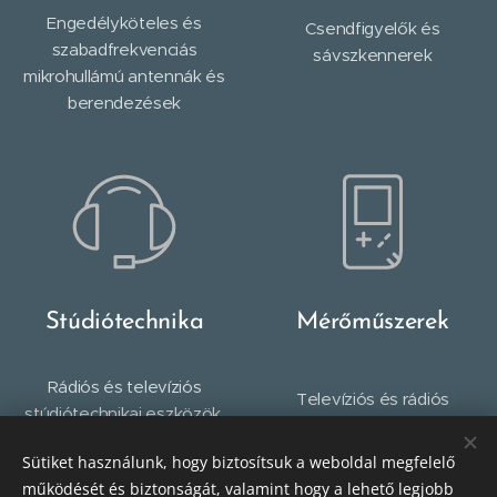
Engedélyköteles és
Csendfigyelők és
szabadfrekvenciás
sávszkennerek
mikrohullámú antennák és
berendezések
Stúdiótechnika
Mérőműszerek
Rádiós és televíziós
Televíziós és rádiós
stúdiótechnikai eszközök,
mérőműszerek
szünetmentes tápok
Sütiket használunk, hogy biztosítsuk a weboldal megfelelő
működését és biztonságát, valamint hogy a lehető legjobb