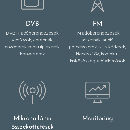
DVB
FM
DVB-T adóberendezések,
FM adóberendezések,
végfokok, antennák,
antennák, audió
enkóderek, remultiplexerek,
processzorok, RDS kóderek,
konverterek
kiegészítők, komplett
kisközösségi adóállomások
Mikrohullámú
Monitoring
összeköttetések